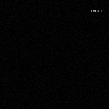
M
E
N
U
M
E
N
U