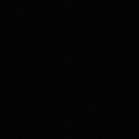
T
i
n
s
l
y
™